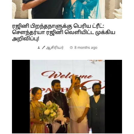
ரஜினி பிறந்தநாளுக்கு பெரிய ட்ரீட்:
சௌந்தர்யா ரஜினி வெளியிட்ட முக்கிய
அறிவிப்பு!
🖊 ஆசிரியர்
8 months ago