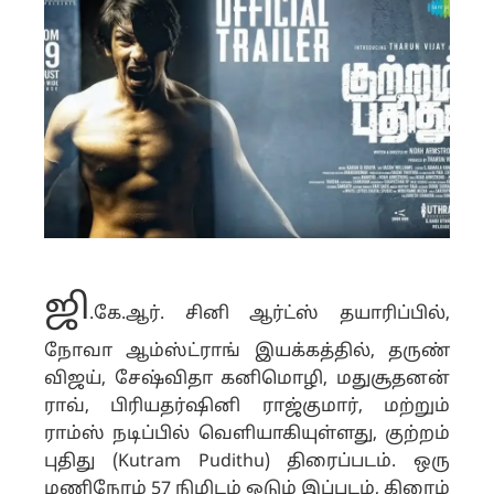
ஜி
.கே.ஆர். சினி ஆர்ட்ஸ் தயாரிப்பில்,
நோவா ஆம்ஸ்ட்ராங் இயக்கத்தில், தருண்
விஜய், சேஷ்விதா கனிமொழி, மதுசூதனன்
ராவ், பிரியதர்ஷினி ராஜ்குமார், மற்றும்
ராம்ஸ் நடிப்பில் வெளியாகியுள்ளது, குற்றம்
புதிது (Kutram Pudithu) திரைப்படம். ஒரு
மணிநேரம் 57 நிமிடம் ஓடும் இப்படம், கிரைம்