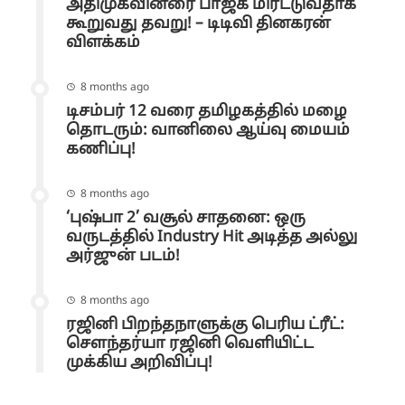
அதிமுகவினரை பாஜக மிரட்டுவதாக
கூறுவது தவறு! – டிடிவி தினகரன்
விளக்கம்
8 months ago
டிசம்பர் 12 வரை தமிழகத்தில் மழை
தொடரும்: வானிலை ஆய்வு மையம்
கணிப்பு!
8 months ago
‘புஷ்பா 2’ வசூல் சாதனை: ஒரு
வருடத்தில் Industry Hit அடித்த அல்லு
அர்ஜுன் படம்!
8 months ago
ரஜினி பிறந்தநாளுக்கு பெரிய ட்ரீட்:
சௌந்தர்யா ரஜினி வெளியிட்ட
முக்கிய அறிவிப்பு!