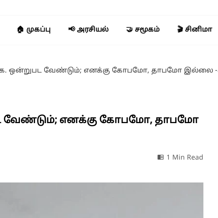
🏠 முகப்பு
📢 அரசியல்
🤝 சமூகம்
🎬 சினிமா
ி.மு.க. ஒன்றுபட வேண்டும்; எனக்கு கோபமோ, தாபமோ இல்லை 
்றுபட வேண்டும்; எனக்கு கோபமோ, தாபமோ
1 Min Read