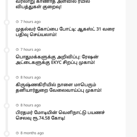
வரலாறு காணாத அளவில் ரயில்
விபத்துகள் குறைவு!
7 hours ago
முதல்வர் கோப்பை போட்டி: ஆகஸ்ட் 31 வரை
பதிவு செய்யலாம்!
7 hours ago
பொதுமக்களுக்கு அறிவிப்பு: ரேஷன்
அட்டைகளுக்கு EKYC சிறப்பு முகாம்!
8 hours ago
கிருஷ்ணகிரியில் நாளை மாபெரும்
தனியார்துறை வேலைவாய்ப்பு முகாம்!
8 hours ago
பிரதமர் மோடியின் வெளிநாட்டு பயணச்
செலவு ரூ.74.58 கோடி!
8 months ago