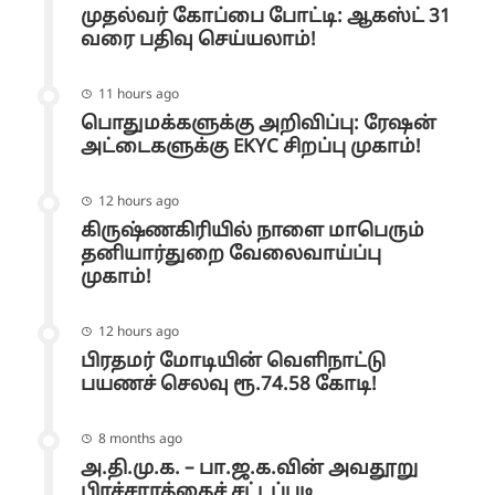
முதல்வர் கோப்பை போட்டி: ஆகஸ்ட் 31
வரை பதிவு செய்யலாம்!
11 hours ago
பொதுமக்களுக்கு அறிவிப்பு: ரேஷன்
அட்டைகளுக்கு EKYC சிறப்பு முகாம்!
12 hours ago
கிருஷ்ணகிரியில் நாளை மாபெரும்
தனியார்துறை வேலைவாய்ப்பு
முகாம்!
12 hours ago
பிரதமர் மோடியின் வெளிநாட்டு
பயணச் செலவு ரூ.74.58 கோடி!
8 months ago
அ.தி.மு.க. – பா.ஜ.க.வின் அவதூறு
பிரச்சாரத்தைச் சட்டப்படி