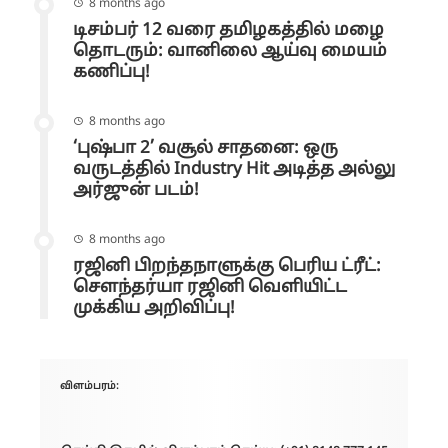
8 months ago
டிசம்பர் 12 வரை தமிழகத்தில் மழை
தொடரும்: வானிலை ஆய்வு மையம்
கணிப்பு!
8 months ago
‘புஷ்பா 2’ வசூல் சாதனை: ஒரு
வருடத்தில் Industry Hit அடித்த அல்லு
அர்ஜுன் படம்!
8 months ago
ரஜினி பிறந்தநாளுக்கு பெரிய ட்ரீட்:
சௌந்தர்யா ரஜினி வெளியிட்ட
முக்கிய அறிவிப்பு!
விளம்பரம்: