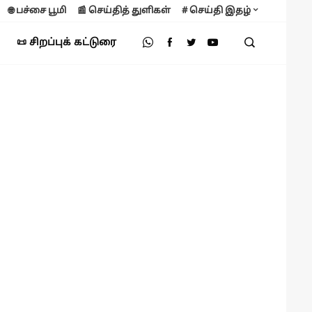
🌐 பச்சை பூமி
📰 செய்தித் துளிகள்
# செய்தி இதழ்
📜 சிறப்புக் கட்டுரை