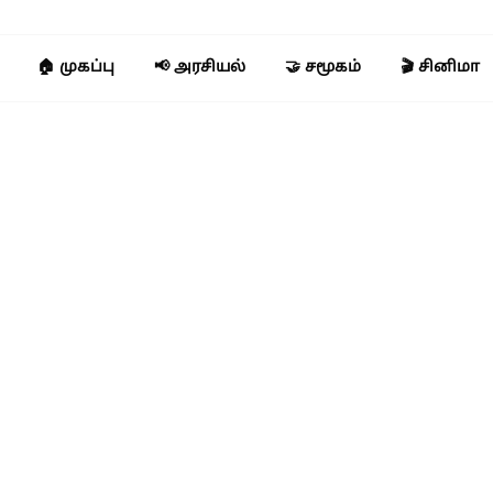
🏠 முகப்பு
📢 அரசியல்
🤝 சமூகம்
🎬 சினிமா